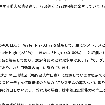
関連する重大な法令違反、行政処分と行政指導は発生していませ
UEDUCT Water Risk Atlas を使用して、主に水
ely High（>80%）」または「High（40–80%）」と
を製造しており、2024年度の淡水取水量は160千m³で、グ
ており、水利用効率の向上に努めています。
と九州の三池地区（福岡県大牟田市）に位置しています拠点で
スピーディな情報伝達のためのICTシステムの導入などに取
部に流出しないよう、貯水池の増強、排水処理設備能力の向上
操業や隣接地域への影響の最小化に取り組んでいきます。