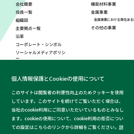
会社概要
機能材料事業
役員一覧
金属事業
組織図
金属事業における責任ある
その他の事業
主要拠点一覧
沿革
コーポレート・シンボル
ソーシャルメディアポリシ
ー
お問い合わせ
パーパススペシャル
個人情報保護とCookieの使用について
このサイトは閲覧者の利便性向上のためクッキーを使用
しています。このサイトを続けてご覧いただく場合は、
当社のcookie利用にご同意いただいているものとみなし
ます。cookieの使用について、cookie利用の拒否につい
ての設定はこちらのリンクから詳細をご覧ください。
詳