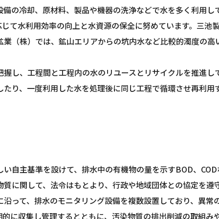
設備の冷却、原材料、製品や機器の洗浄などで水を多く利用して
応じて水利用効率の向上と水資源の保全に努めています。三池
鉱業（株）では、鉱山エリアからの坑内水など比較的濁度の高
把握し、工程間と工程内の水のリユースとリサイクルを推進し
したり、一度利用した水を処理後に同じ工程で循環させ再利用
い自主基準を設けて、排水中の有機物の量を示すBOD、CO
物質に関して、法令はもとより、行政や地域団体との協定を遵
沿って、排水のモニタリング設備を複数設置しており、異常の
期的に収集し管理するとともに、汚染物質の排出削減の取組み