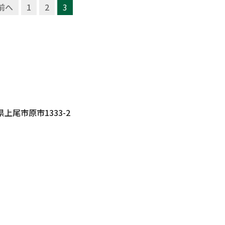
前へ
1
2
3
玉県上尾市原市1333-2