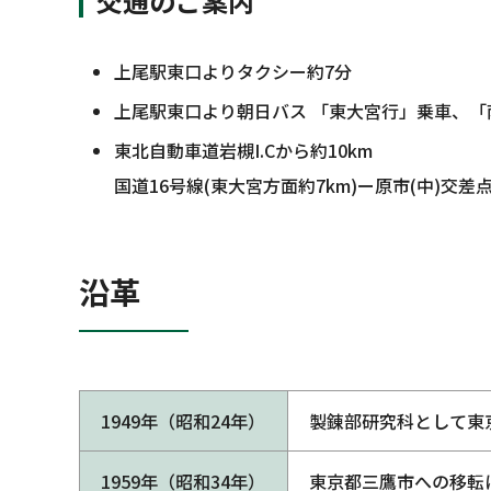
交通のご案内
上尾駅東口よりタクシー約7分
上尾駅東口より朝日バス 「東大宮行」乗車、「
東北自動車道岩槻I.Cから約10km
国道16号線(東大宮方面約7km)ー原市(中)交差
沿革
1949年（昭和24年）
製錬部研究科として東
1959年（昭和34年）
東京都三鷹市への移転