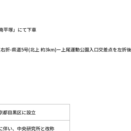
南平塚」にて下車
点右折-県道5号(北上 約3km)ー上尾運動公園入口交差点を左折
京都目黒区に設立
に伴い、中央研究所と改称