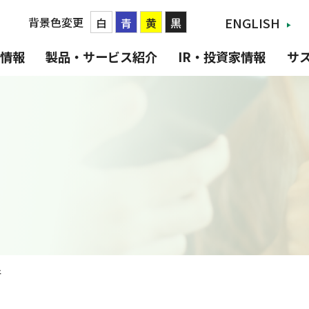
背景色変更
ENGLISH
白
青
黄
黒
情報
製品・サービス紹介
IR・投資家情報
サ
所