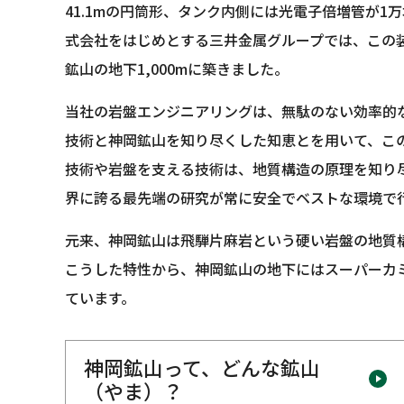
41.1mの円筒形、タンク内側には光電子倍増管が1
式会社をはじめとする三井金属グループでは、この
鉱山の地下1,000mに築きました。
当社の岩盤エンジニアリングは、無駄のない効率的
技術と神岡鉱山を知り尽くした知恵とを用いて、こ
技術や岩盤を支える技術は、地質構造の原理を知り
界に誇る最先端の研究が常に安全でベストな環境で
元来、神岡鉱山は飛騨片麻岩という硬い岩盤の地質
こうした特性から、神岡鉱山の地下にはスーパーカ
ています。
神岡鉱山って、どんな鉱山
（やま）？