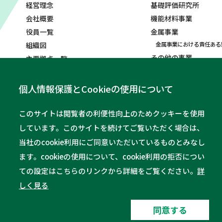
経営理念
基礎評価研究所
会社概要
機能材料事業
役員一覧
金属事業
組織図
金属事業における責任ある
その他の事業
主要拠点一覧
沿革
コーポレート・シンボル
個人情報保護とCookieの使用について
ソーシャルメディアポリシ
ー
このサイトは閲覧者の利便性向上のためクッキーを使用
しています。このサイトを続けてご覧いただく場合は、
お問い合わせ
パーパススペシャル
当社のcookie利用にご同意いただいているものとみなし
ます。cookieの使用について、cookie利用の拒否につい
ての設定はこちらのリンクから詳細をご覧ください。
詳
しく見る
同意する
ご利用にあたって
個人情報保護方針
サイトマッ