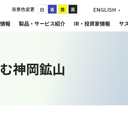
背景色変更
ENGLISH
白
青
黄
黒
情報
製品・サービス紹介
IR・投資家情報
サ
む神岡鉱山