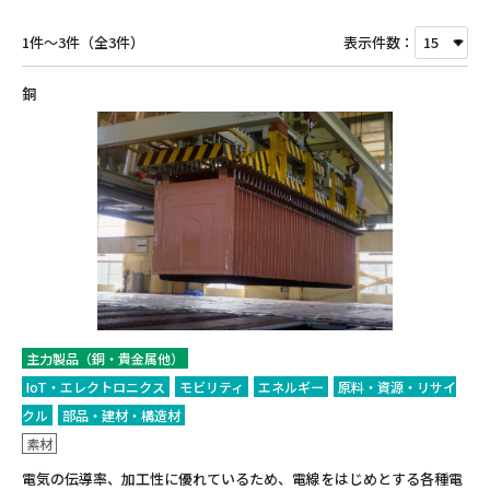
1件～3件（全3件）
表示件数：
銅
主力製品（銅・貴金属他）
IoT・エレクトロニクス
モビリティ
エネルギー
原料・資源・リサイ
クル
部品・建材・構造材
素材
電気の伝導率、加工性に優れているため、電線をはじめとする各種電