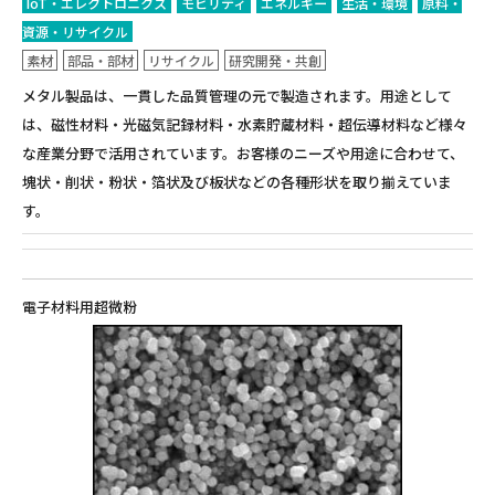
IoT・エレクトロニクス
モビリティ
エネルギー
生活・環境
原料・
資源・リサイクル
素材
部品・部材
リサイクル
研究開発・共創
メタル製品は、一貫した品質管理の元で製造されます。用途として
は、磁性材料・光磁気記録材料・水素貯蔵材料・超伝導材料など様々
な産業分野で活用されています。お客様のニーズや用途に合わせて、
塊状・削状・粉状・箔状及び板状などの各種形状を取り揃えていま
す。
電子材料用超微粉