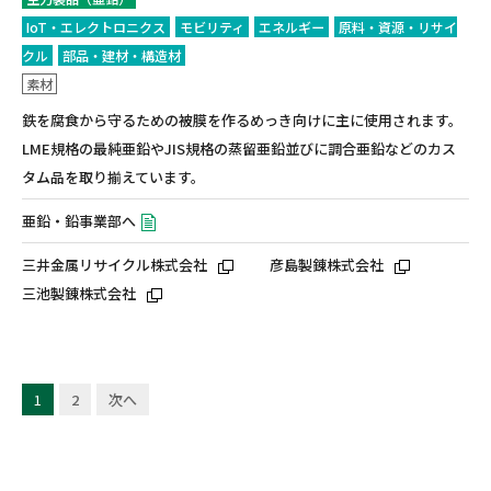
IoT・エレクトロニクス
モビリティ
エネルギー
原料・資源・リサイ
クル
部品・建材・構造材
素材
鉄を腐食から守るための被膜を作るめっき向けに主に使用されます。
LME規格の最純亜鉛やJIS規格の蒸留亜鉛並びに調合亜鉛などのカス
タム品を取り揃えています。
亜鉛・鉛事業部へ
三井金属リサイクル株式会社
彦島製錬株式会社
三池製錬株式会社
1
2
次へ