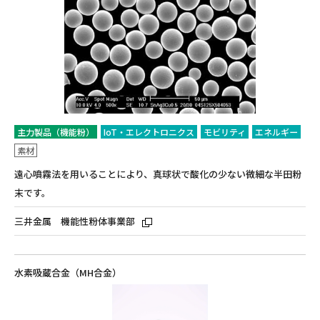
主力製品（機能粉）
IoT・エレクトロニクス
モビリティ
エネルギー
素材
遠心噴霧法を用いることにより、真球状で酸化の少ない微細な半田粉
末です。
三井金属 機能性粉体事業部
水素吸蔵合金（MH合金）