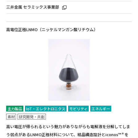
三井金属 セラミックス事業部
高電位正極LNMO（ニッケルマンガン酸リチウム）
主力製品
IoT・エレクトロニクス
モビリティ
エネルギー
素材
研究開発・共創
高い電圧が得られるという魅力がありながらも電解液を分解してしま
＊
う弱点があるLNMO正極材料について、結晶構造設計とiconos™
を