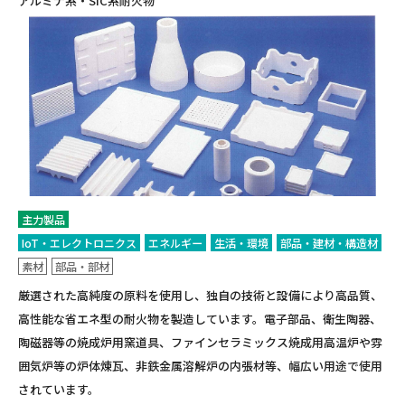
アルミナ系・SiC系耐火物
主力製品
IoT・エレクトロニクス
エネルギー
生活・環境
部品・建材・構造材
素材
部品・部材
厳選された高純度の原料を使用し、独自の技術と設備により高品質、
高性能な省エネ型の耐火物を製造しています。電子部品、衛生陶器、
陶磁器等の焼成炉用窯道具、ファインセラミックス焼成用高温炉や雰
囲気炉等の炉体煉瓦、非鉄金属溶解炉の内張材等、幅広い用途で使用
されています。