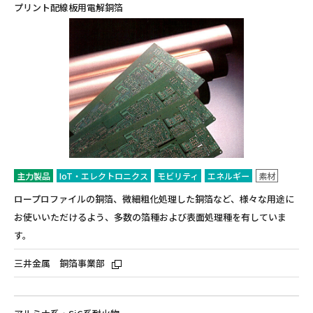
プリント配線板用電解銅箔
主力製品
IoT・エレクトロニクス
モビリティ
エネルギー
素材
ロープロファイルの銅箔、微細粗化処理した銅箔など、様々な用途に
お使いいただけるよう、多数の箔種および表面処理種を有していま
す。
三井金属 銅箔事業部