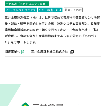
主力製品（メカトロニクス事業）
IoT・エレクトロニクス
分析・検査・計測
装置・その他
三井金属計測機工（株）は、世界で初めて青果物内部品質センサを開
発・製造・販売を開始した三井金属 計測システム事業部と、長年産
業用精密機械部品の設計・組立を行ってきた三井金属九州機工（株）
が合併し、食の安全から産業用機器まであらゆる分野の「ものづく
り」をサポートします。
関連事業へ
三井金属計測機工株式会社