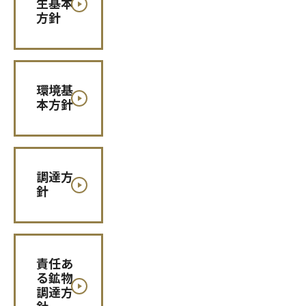
生基本
方針
環境基
本方針
調達方
針
責任あ
る鉱物
調達方
針