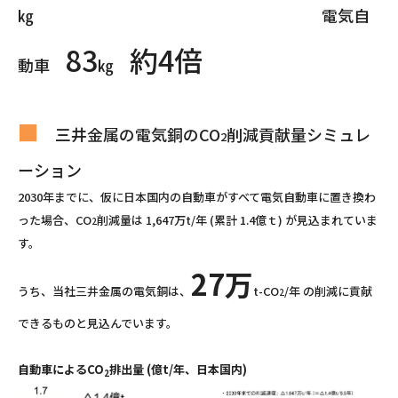
㎏ 電気自
83
約4倍
動車
㎏
■
三井金属の電気銅のCO
削減貢献量シミュレ
2
ーション
2030年までに、仮に日本国内の自動車がすべて電気自動車に置き換わ
った場合、CO
削減量は 1,647万t/年 (累計 1.4億ｔ) が見込まれていま
2
す。
27万
うち、当社三井金属の電気銅は、
t-CO
/年 の削減に貢献
2
できるものと見込んでいます。
自動車によるCO
排出量 (億t/年、日本国内)
2