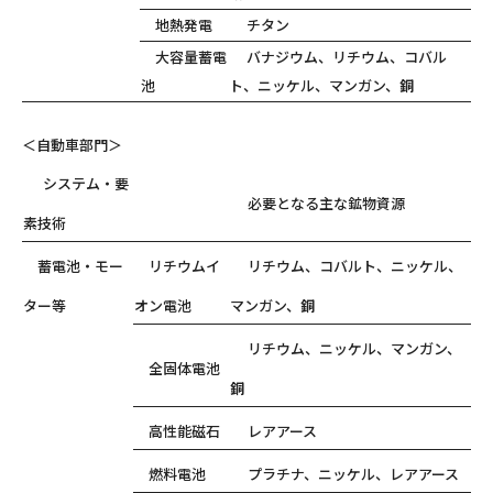
地熱発電
チタン
大容量蓄電
バナジウム、リチウム、コバル
池
ト、ニッケル、マンガン、
銅
＜自動車部門＞
システム・要
必要となる主な鉱物資源
素技術
蓄電池・モー
リチウムイ
リチウム、コバルト、ニッケル、
ター等
オン電池
マンガン、
銅
リチウム、ニッケル、マンガン、
全固体電池
銅
高性能磁石
レアアース
燃料電池
プラチナ、ニッケル、レアアース