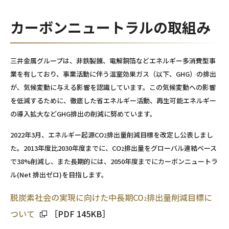
カーボンニュートラルの取組み
三井金属グループは、非鉄製錬、電解銅箔などエネルギー多消費型事
業を有しており、事業活動に伴う温室効果ガス（以下、GHG）の排出
が、気候変動に与える影響を認識しています。この気候変動への影響
を低減するために、徹底した省エネルギー活動、再生可能エネルギー
の導入拡大などGHG排出の削減に努めています。
2022年3月、エネルギー起源CO
排出量削減目標を改定し公表しまし
2
た。2013年度比2030年度までに、CO
排出量をグローバル連結ベース
2
で38%削減し、また長期的には、2050年度までにカーボンニュートラ
ル(Net 排出ゼロ)を目指します。
脱炭素社会の実現に向けた中長期CO
排出量削減目標に
2
ついて
［PDF 145KB］