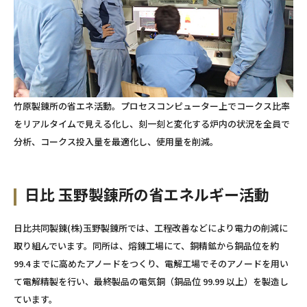
竹原製錬所の省エネ活動。プロセスコンピューター上でコークス比率
をリアルタイムで見える化し、刻一刻と変化する炉内の状況を全員で
分析、コークス投入量を最適化し、使用量を削減。
日比 玉野製錬所の省エネルギー活動
日比共同製錬(株)玉野製錬所では、工程改善などにより電力の削減に
取り組んでいます。同所は、熔錬工場にて、銅精鉱から銅品位を約
99.4 までに高めたアノードをつくり、電解工場でそのアノードを用い
て電解精製を行い、最終製品の電気銅（銅品位 99.99 以上）を製造し
ています。