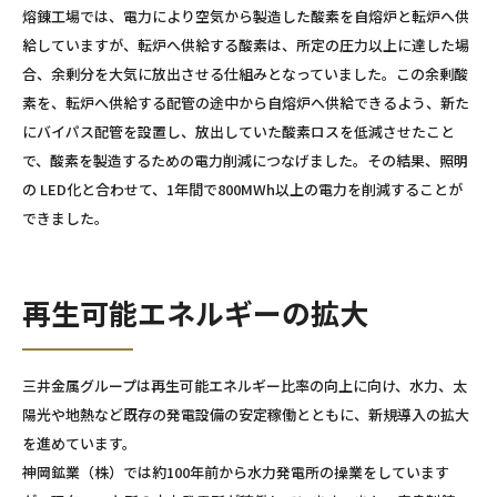
熔錬工場では、電力により空気から製造した酸素を自熔炉と転炉へ供
給していますが、転炉へ供給する酸素は、所定の圧力以上に達した場
合、余剰分を大気に放出させる仕組みとなっていました。この余剰酸
素を、転炉へ供給する配管の途中から自熔炉へ供給できるよう、新た
にバイパス配管を設置し、放出していた酸素ロスを低減させたこと
で、酸素を製造するための電力削減につなげました。その結果、照明
の LED化と合わせて、1年間で800MWh以上の電力を削減することが
できました。
再生可能エネルギーの拡大
三井金属グループは再生可能エネルギー比率の向上に向け、水力、太
陽光や地熱など既存の発電設備の安定稼働とともに、新規導入の拡大
を進めています。
神岡鉱業（株）では約100年前から水力発電所の操業をしています