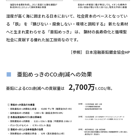
湿度が高く海に囲まれる日本において、社会資本のベースとなってい
る 「鉄」 を 『錆びない・腐食しない・環境と調和する』 新たな素材
へと生まれ変わらせる 「亜鉛めっき」 は、 鋼材の長寿命化と循環型
社会に貢献する優れた加工技術なのです。
［参照］ 日本溶融亜鉛鍍金協会HP
■
亜鉛めっきのCO
削減への効果
2
2,700万
亜鉛によるCO
削減への貢献量は
t₋CO
/年。
2
2