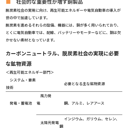
■
社会的な重要性が増す銅製品
脱炭素社会の実現に向け、再生可能エネルギーや電気自動車の導入が
世の中で加速しています。
脱炭素を進めるそれらの設備、機器には、銅が多く用いられており、
とくに電気自動車では、配線、バッテリーやモーターなどに、銅は欠
かせない素材となっています。
カーボンニュートラル、脱炭素社会の実現に必要
な鉱物資源
＜再生可能エネルギー部門＞
システム・要素
必要となる主な鉱物資源
技術
風力発
発電・蓄電池
電
銅
、アルミ、レアアース
インジウム、ガリウム、セレン、
太陽光発電
銅