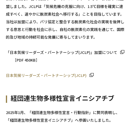
盟しました。JCLPは「気候危機の克服に向け、1.5℃⽬標を確実に達
成すべく、速やかに脱炭素社会へ移行する」ことを目指しています。
当社は加盟により、パリ協定と整合する脱炭素化社会の実現を後押し
する意思と行動を社会に示し、自社の脱炭素化の実践を通じて、国際
的及び地域の持続可能な発展に寄与してまいります。
「日本気候リーダーズ・パートナーシップ(JCLP)」加盟について
［PDF 450KB］
日本気候リーダーズ・パートナーシップ(JCLP)
経団連生物多様性宣言イニシアチブ
2025年1月、「経団連生物多様性宣言・行動指針」に賛同表明し、
「経団連生物多様性宣言イニシアチブ」へ参画いたしました。