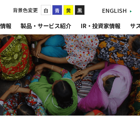
背景色変更
ENGLISH
白
青
黄
黒
情報
製品・サービス紹介
IR・投資家情報
サ