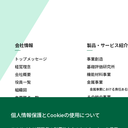
会社情報
製品・サービス紹介
トップメッセージ
事業創造
経営理念
基礎評価研究所
会社概要
機能材料事業
役員一覧
金属事業
組織図
金属事業における責任ある
その他の事業
主要拠点一覧
沿革
コーポレート・シンボル
個人情報保護とCookieの使用について
ソーシャルメディアポリシ
ー