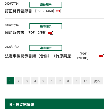
2026/07/14
適時開示
訂正発行登録書
[PDF：13KB]
2026/07/14
適時開示
臨時報告書
[PDF：24KB]
2026/07/02
適時開示
[PDF：
法定事後開示書類（合併）（竹原興産株式会社）
1206KB]
1
2
3
4
5
6
7
8
9
10
次へ
IR・投資家情報