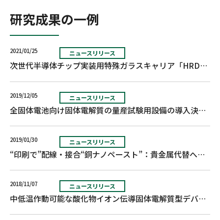
研究成果の一例
2021/01/25
ニュースリリース
次世代半導体チップ実装用特殊ガラスキャリア「HRDP®」を量産開始
2019/12/05
ニュースリリース
全固体電池向け固体電解質の量産試験用設備の導入決定
2019/01/30
ニュースリリース
“印刷で”配線・接合“銅ナノペースト”：貴金属代替へ
2018/11/07
ニュースリリース
中低温作動可能な酸化物イオン伝導固体電解質型デバイスを開発